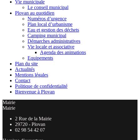
Vie municipale
Le conseil municipal
Plovan au quotidien
Numéros d’urgence
Plan local d’urbanisme
Eau et gestion des déchets
Camping municipal
Démarches administratives
Vie locale et associative
Agenda des animations
Equipements
Plan du site
Actualités
Mentions légales
Contact
Politique de confidentialité
Bienvenue à Plovan
Mairie
Mairie
2 Rue de la Mairie
29720 - Plovan
02 98 54 42 07