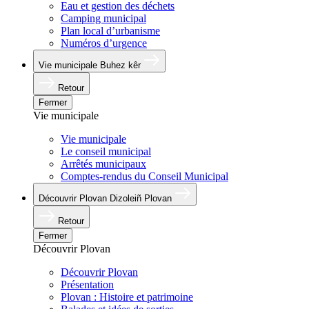
Eau et gestion des déchets
Camping municipal
Plan local d’urbanisme
Numéros d’urgence
Vie municipale
Buhez kêr
Retour
Fermer
Vie municipale
Vie municipale
Le conseil municipal
Arrêtés municipaux
Comptes-rendus du Conseil Municipal
Découvrir Plovan
Dizoleiñ Plovan
Retour
Fermer
Découvrir Plovan
Découvrir Plovan
Présentation
Plovan : Histoire et patrimoine